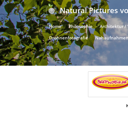
Natural Pictures 
Home
Philosophie
Architektur /
Drohnenfotografie
Nahaufnahme