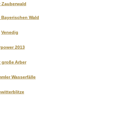
r Zauberwald
m Bayerischen Wald
Venedig
rpower 2013
 große Arber
mmler Wasserfälle
witterblitze