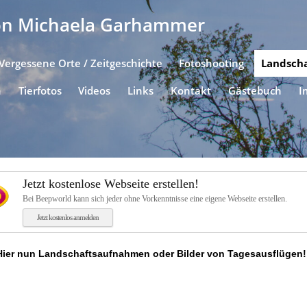
von Michaela Garhammer
 Vergessene Orte / Zeitgeschichte
Fotoshooting
Landscha
n
Tierfotos
Videos
Links
Kontakt
Gästebuch
I
Jetzt kostenlose Webseite erstellen!
Bei Beepworld kann sich jeder ohne Vorkenntnisse eine eigene Webseite erstellen.
Jetzt kostenlos anmelden
Hier nun Landschaftsaufnahmen oder Bilder von Tagesausflügen