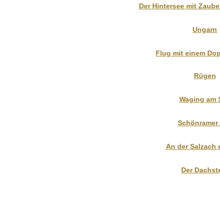
Der Hintersee mit Zaube
Ungarn
Flug mit einem Do
Rügen
Waging am 
Schönramer 
An der Salzach 
Der Dachst