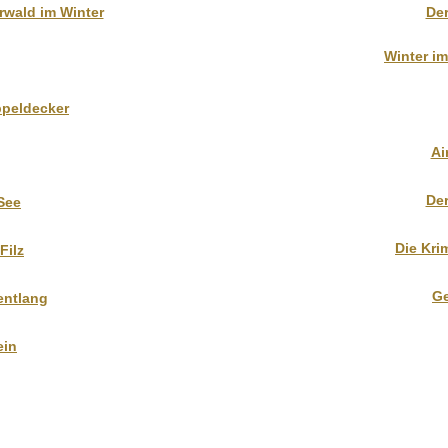
rwald im Winter
De
Winter i
ppeldecker
Ai
Der
See
Die Kri
Filz
Ge
entlang
ein